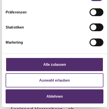
info@feelgoodheerbrugg.ch
Präferenzen
Besuche die Seite für Feelgood Heerbrugg
Statistiken
Feelgood Herisau - ab Oktober
Marketing
2026
Kasernenstrasse 40
9100 Herisau
Alle zulassen
+41 71 490 92 18
info@feelgoodherisau.ch
Besuche die Seite für Feelgood Herisau - ab
Auswahl erlauben
Oktober 2026
Ablehnen