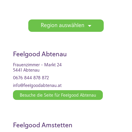
Feelgood-Center Liste
Region auswählen
Feelgood Abtenau
Frauenzimmer - Markt 24
5441 Abtenau
0676 844 878 872
info@feelgoodabtenau.at
Besuche die Seite für Feelgood Abtenau
Feelgood Amstetten