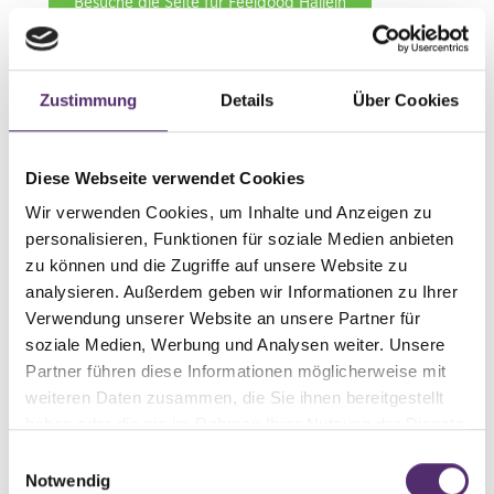
Besuche die Seite für Feelgood Hallein
Zustimmung
Details
Über Cookies
Feelgood Hallwang
Wiener Bundesstraße 61b
Vital-Etage im 1.OG
Diese Webseite verwendet Cookies
5300 Hallwang
Wir verwenden Cookies, um Inhalte und Anzeigen zu
0664 211 28 68
personalisieren, Funktionen für soziale Medien anbieten
info@feelgoodhallwang.at
zu können und die Zugriffe auf unsere Website zu
Besuche die Seite für Feelgood Hallwang
analysieren. Außerdem geben wir Informationen zu Ihrer
Verwendung unserer Website an unsere Partner für
soziale Medien, Werbung und Analysen weiter. Unsere
Partner führen diese Informationen möglicherweise mit
Feelgood Heerbrugg
weiteren Daten zusammen, die Sie ihnen bereitgestellt
haben oder die sie im Rahmen Ihrer Nutzung der Dienste
Marktstrasse 4
gesammelt haben.
Einwilligungsauswahl
9435 Heerbrugg
Notwendig
+41 71 490 91 40