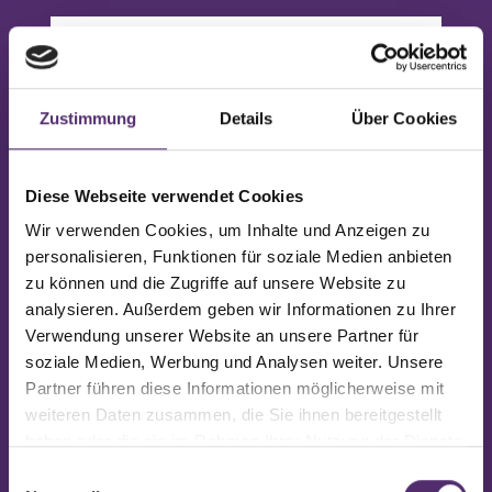
vor 27 Tagen
Trainieren statt schwitzen! 💪
Zustimmung
Details
Über Cookies
Bei uns im Feelgood Studio
trainierst du auch an heißen
Tagen in angenehmer
Diese Webseite verwendet Cookies
Atmosphäre – voll klimatisiert und
Wir verwenden Cookies, um Inhalte und Anzeigen zu
mit maximalem Komfort.
personalisieren, Funktionen für soziale Medien anbieten
zu können und die Zugriffe auf unsere Website zu
✅ Angenehme Temperaturen
✅ Modernes Training
analysieren. Außerdem geben wir Informationen zu Ihrer
✅ Wohlfühlatmosphäre
Verwendung unserer Website an unsere Partner für
soziale Medien, Werbung und Analysen weiter. Unsere
Jetzt kostenloses Probetraining
Partner führen diese Informationen möglicherweise mit
sichern und selbst erleben, wie
weiteren Daten zusammen, die Sie ihnen bereitgestellt
entspannt Fitness im Sommer sein
haben oder die sie im Rahmen Ihrer Nutzung der Dienste
kann!
gesammelt haben.
Einwilligungsauswahl