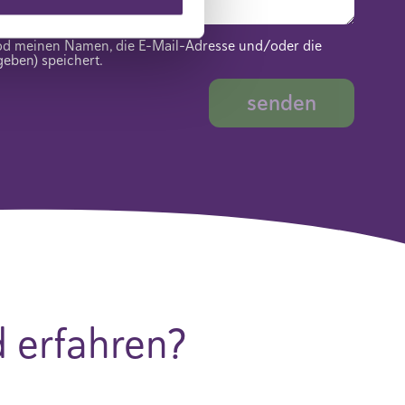
ood meinen Namen, die E-Mail-Adresse und/oder die
eben) speichert.
 erfahren?