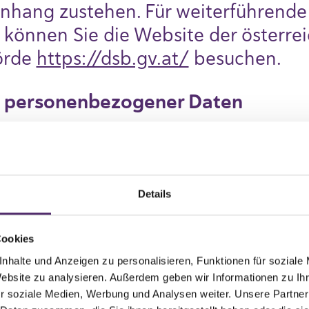
hang zustehen. Für weiterführende
können Sie die Website der österre
örde
https://dsb.gv.at/
besuchen.
ng personenbezogener Daten
 für die Verarbeitung Ihrer persone
a GmbH
erbehofstraße 8, 5071 Wals bei Salz
Details
eelgood.eu
, Telefon: +43 664 262223
Cookies
 personenbezogener Daten
nhalte und Anzeigen zu personalisieren, Funktionen für soziale
men Ihre personenbezogenen Daten?
Website zu analysieren. Außerdem geben wir Informationen zu I
r soziale Medien, Werbung und Analysen weiter. Unsere Partner