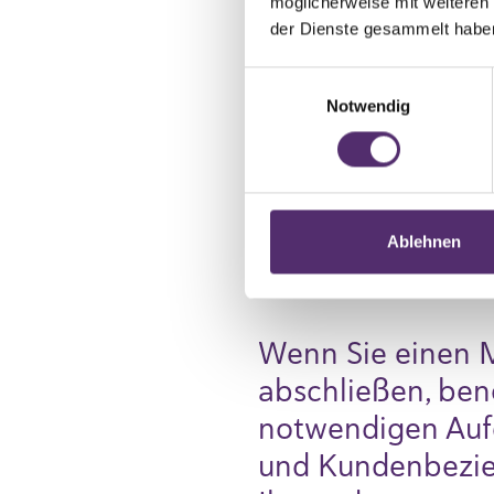
möglicherweise mit weiteren
Personenbezogene
der Dienste gesammelt habe
Registrierung Ih
Einwilligungsauswahl
selbst zur Verfüg
Notwendig
Nutzung unserer 
Informationen zu
dieser Dienste.
Ablehnen
2.2. Warum erfas
Wenn Sie einen M
abschließen, ben
notwendigen Auf
und Kundenbezieh