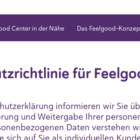
ood Center in der Nähe
Das Feelgood-Konzep
zrichtlinie für Feelg
hutzerklärung informieren wir Sie ü
erung und Weitergabe Ihrer person
sonenbezogenen Daten verstehen wir
e sich auf Sie als individuellen Kun