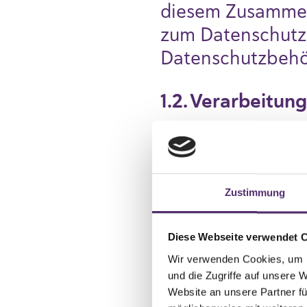
diesem Zusammen
zum Datenschutz 
Datenschutzbeh
1.2. Verarbeitu
Verantwortlicher
Feelgood Austri
Postadresse: Gew
Zustimmung
E-Mail:
office@f
Diese Webseite verwendet 
2. Verarbeitung
Wir verwenden Cookies, um I
2.1. Woher stam
und die Zugriffe auf unsere 
Website an unsere Partner fü