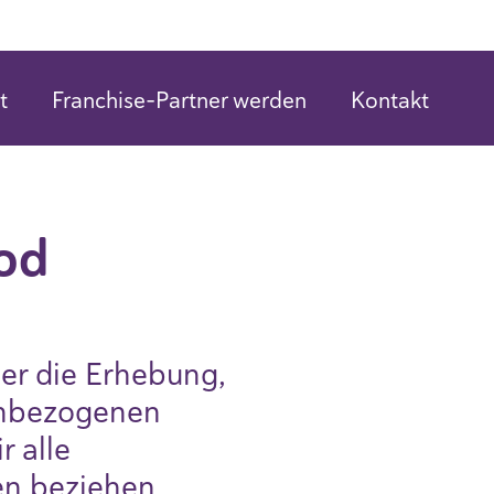
H
t
Franchise-Partner werden
Kontakt
ood
ber die Erhebung,
enbezogenen
 alle
den beziehen