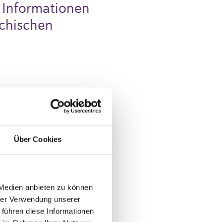
 Informationen
ichischen
nbezogenen Daten:
burg
Über Cookies
0
 Medien anbieten zu können
hrer Verwendung unserer
 führen diese Informationen