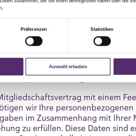
 Daten zusammen, die Sie ihnen bereitgestellt haben oder die s
 Daten sind Informationen, die Sie 
n.
rer Mitgliedschaft und bei Änderung
ung stellen. Während Ihrer Mitglieds
Präferenzen
Statistiken
Dienste erfassen und speichern wir
 Ihren Aktivitäten in Zusammenhang
Auswahl erlauben
sen wir personenbezogene Daten übe
itgliedschaftsvertrag mit einem Fe
ötigen wir Ihre personenbezogenen 
gaben im Zusammenhang mit Ihrer M
ung zu erfüllen. Diese Daten sind er