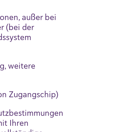
onen, außer bei
 (bei der
dssystem
g, weitere
on Zugangschip)
hutzbestimmungen
it Ihren