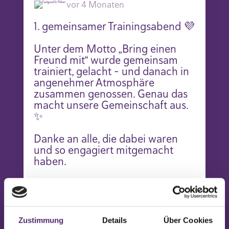
vor 4 Monaten
1. gemeinsamer Trainingsabend 💜
Unter dem Motto „Bring einen
Freund mit“ wurde gemeinsam
trainiert, gelacht – und danach in
angenehmer Atmosphäre
zusammen genossen. Genau das
macht unsere Gemeinschaft aus.
✨
Danke an alle, die dabei waren
und so engagiert mitgemacht
haben.
👉 Wenn du Teil einer solchen
Gemeinschaft sein möchtest,
melde dich gerne bei uns.
Gratis Probetraining unter 0676
Zustimmung
Details
Über Cookies
584 00 53 vereinbaren.