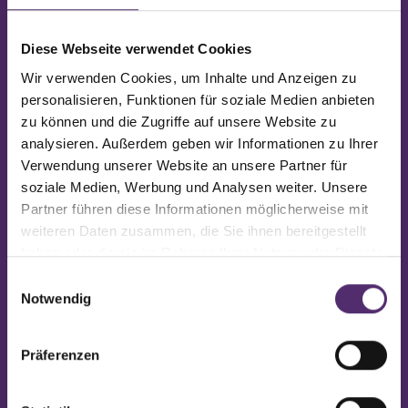
#gemeinschaft #bewegung
Diese Webseite verwendet Cookies
#feelgood #gesundheit
#aktivbleiben
Wir verwenden Cookies, um Inhalte und Anzeigen zu
personalisieren, Funktionen für soziale Medien anbieten
zu können und die Zugriffe auf unsere Website zu
analysieren. Außerdem geben wir Informationen zu Ihrer
Åpne på Facebook
Verwendung unserer Website an unsere Partner für
soziale Medien, Werbung und Analysen weiter. Unsere
Partner führen diese Informationen möglicherweise mit
weiteren Daten zusammen, die Sie ihnen bereitgestellt
vor 5 Monaten
haben oder die sie im Rahmen Ihrer Nutzung der Dienste
gesammelt haben.
Einwilligungsauswahl
Warum ich ein Feelgood eröffnet
Notwendig
habe?
Weil Gesundheit kein Zufall ist –
Präferenzen
sondern eine Entscheidung. 💜
Feelgood steht für ein