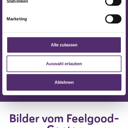
Statistiken
ganzheitliches Trainingskonzept,
das Kraft, Beweglichkeit und
Lebensqualität bis ins hohe Alter
Marketing
fördert.
#FeelgoodCenter #Gesundheit#
fitbisinshoheAlter
Alle zulassen
Auswahl erlauben
Åpne på Facebook
Ablehnen
Bilder vom Feelgood-