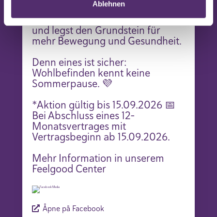
Ablehnen
Monatsvertrages trainierst du bis
Mitte September 2026 kostenlos
und legst den Grundstein für
mehr Bewegung und Gesundheit.
Denn eines ist sicher:
Wohlbefinden kennt keine
Sommerpause. 💜
*Aktion gültig bis 15.09.2026 📅
Bei Abschluss eines 12-
Monatsvertrages mit
Vertragsbeginn ab 15.09.2026.
Mehr Information in unserem
Feelgood Center
Åpne på Facebook