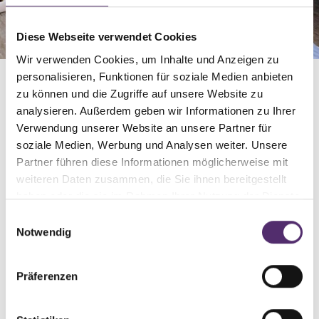
Diese Webseite verwendet Cookies
Wir verwenden Cookies, um Inhalte und Anzeigen zu
personalisieren, Funktionen für soziale Medien anbieten
Viel bessere Form.
zu können und die Zugriffe auf unsere Website zu
analysieren. Außerdem geben wir Informationen zu Ihrer
Verwendung unserer Website an unsere Partner für
soziale Medien, Werbung und Analysen weiter. Unsere
Skrevet av
Feelgood
Partner führen diese Informationen möglicherweise mit
weiteren Daten zusammen, die Sie ihnen bereitgestellt
Viel bessere Form. Schläft viel besser.
haben oder die sie im Rahmen Ihrer Nutzung der Dienste
gesammelt haben.
Einwilligungsauswahl
Notwendig
Präferenzen
Kann besser mit meiner Krankheit leben, die über das
Skelett hinausgeht (Myelomatose). Ist im Körper