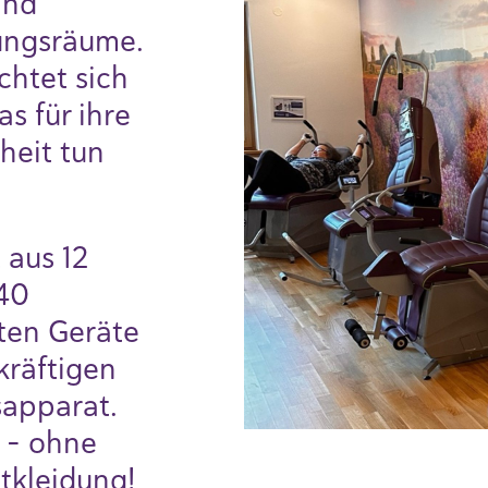
ind
ngsräume.
htet sich
s für ihre
heit tun
 aus 12
40
ten Geräte
kräftigen
apparat.
 - ohne
itkleidung!