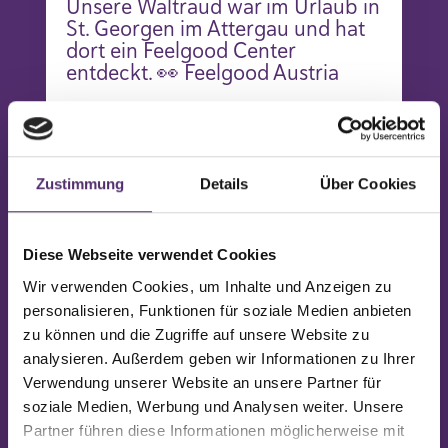
Unsere Waltraud war im Urlaub in
St. Georgen im Attergau und hat
dort ein Feelgood Center
entdeckt. 👀 Feelgood Austria
Was sie nicht wusste: Als
Feelgood-Mitglied hätte sie dort
sogar trainieren können!
Zustimmung
Details
Über Cookies
Mit unserer Besucherkarte kannst
du bis zu 10-mal pro Jahr ein
anderes Feelgood Center in
Diese Webseite verwendet Cookies
Österreich besuchen – ganz
Wir verwenden Cookies, um Inhalte und Anzeigen zu
unkompliziert während der
Betreuungszeiten.
personalisieren, Funktionen für soziale Medien anbieten
zu können und die Zugriffe auf unsere Website zu
🎥 Im Video klärt Ines auf und
analysieren. Außerdem geben wir Informationen zu Ihrer
verrät, wie einfach das
Verwendung unserer Website an unsere Partner für
funktioniert.
soziale Medien, Werbung und Analysen weiter. Unsere
Partner führen diese Informationen möglicherweise mit
👉 Frag einfach bei deinem