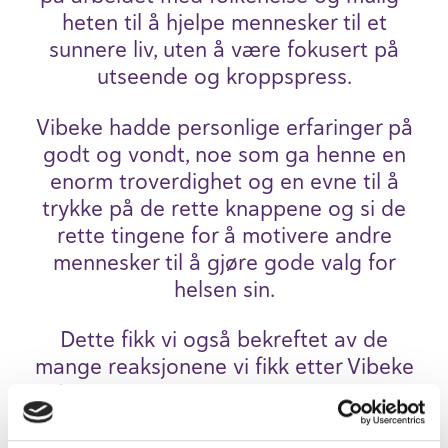
heten til å hjelpe mennesker til et
sunnere liv, uten å være foku­sert på
utse­ende og kropps­press.
Vibeke hadde person­lige erfaringer på
godt og vondt, noe som ga henne en
enorm trover­dighet og en evne til å
trykke på de rette knap­pene og si de
rette tingene for å motivere andre
mennesker til å gjøre gode valg for
helsen sin.
Dette fikk vi også bekreftet av de
mange reaksjonene vi fikk etter Vibeke
sin bort­gang. Hun var en person som var
elsket av nord­menn for både sin styrke
og for sine svak­heter. For både sin