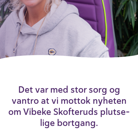
Minneord
Det var med stor sorg og
vantro at vi mottok nyheten
om Vibeke Skof­te­ruds plut­se­
lige bort­gang.