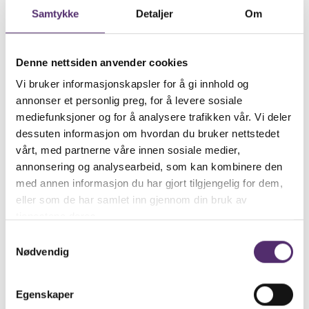
Samtykke
Detaljer
Om
råskap og sitt mot til å vise sårba­rhet.
Dette viser virk­elig at Vibeke var mer
enn en OL-helt, mer enn en idretts­
Denne nettsiden anvender cookies
kjendis og mye mye mer enn en "vanlig"
Vi bruker informasjonskapsler for å gi innhold og
motivator.
annonser et personlig preg, for å levere sosiale
mediefunksjoner og for å analysere trafikken vår. Vi deler
Hun var en ekte humør­spreder og et
dessuten informasjon om hvordan du bruker nettstedet
umis­telig forbilde og inspi­ra­sjons­kilde
vårt, med partnerne våre innen sosiale medier,
for veldig mange mennesker i utal­lige
annonsering og analysearbeid, som kan kombinere den
ulike roller.
med annen informasjon du har gjort tilgjengelig for dem,
eller som de har samlet inn gjennom din bruk av
Vi takker for alt vi fikk oppleve med
tjenestene deres.
Vibeke.
Samtykkevalg
Nødvendig
Du kan støtte Vibeke Skof­terud sitt
minnefond på kontonummer:
Egenskaper
1020.31.32080