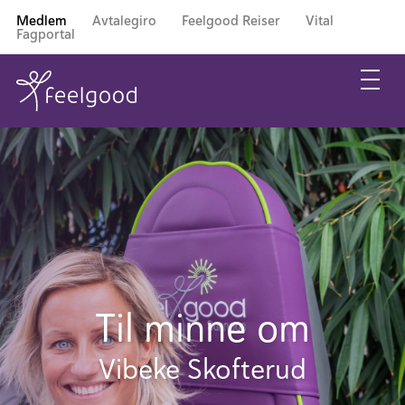
Medlem
Avtalegiro
Feelgood Reiser
Vital
Fagportal
Til minne om
Vibeke Skofterud