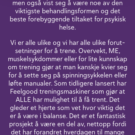
men også vist seg å være noe av den
viktigste behand­lingsformen og det
beste fore­byg­gende tiltaket for psykisk
helse.
Vi er alle ulike og vi har alle ulike forut­
set­ninger for å trene. Over­vekt, ME,
muskelsyk­dommer eller for lite kunn­skap
om trening gjør at man kanskje kvier seg
for å sette seg på spinningsykkelen eller
løfte manualer. Som tidli­gere lansert har
Feelgood treningsmaskiner som gjør at
ALLE har mulighet til å få trent. Det
gleder et hjerte som vet hvor viktig det
er å være i balanse. Det er et fantas­tisk
prosjekt å være en del av, nettopp fordi
det har forandret hver­dagen til mange