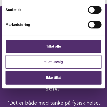
Statistikk
Markedsføring
Slik uttalte Vibeke seg
om Feelgood
Tillat alle
"Fysisk akti­vitet er som vi alle
tillat utvalg
vet noe av den viktigste
inves­teringen vi gjør for oss
Ikke tillat
selv."
"Det er både med tanke på fysisk helse,