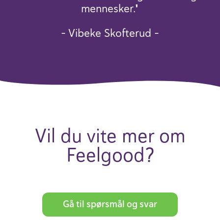
mennesker."
- Vibeke Skof­terud -
Vil du vite mer om
Feelgood?
Gå til spørsmål og svar