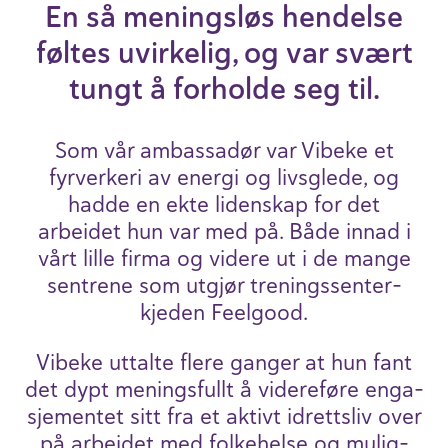
En så meningsløs hendelse
føltes uvirk­elig, og var svært
tungt å forh­olde seg til.
Som vår ambass­adør var Vibeke et
fyrver­keri av energi og livs­g­lede, og
hadde en ekte liden­skap for det
arbeidet hun var med på. Både innad i
vårt lille firma og videre ut i de mange
sent­rene som utgjør trenings­se­n­ter­
kjeden Feelgood.
Vibeke uttalte flere ganger at hun fant
det dypt menings­fullt å videre­føre enga­
sje­mentet sitt fra et aktivt idrettsliv over
på arbeidet med folke­helse og mulig­